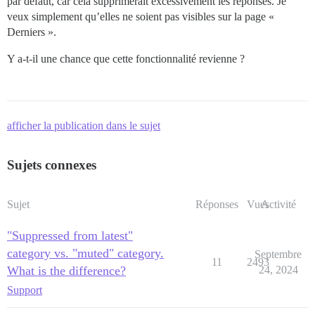
par défaut, car cela supprimerait excessivement les réponses. Je
veux simplement qu’elles ne soient pas visibles sur la page «
Derniers ».
Y a-t-il une chance que cette fonctionnalité revienne ?
afficher la publication dans le sujet
Sujets connexes
Sujet
Réponses
Vues
Activité
"Suppressed from latest"
category vs. "muted" category.
Septembre
11
2493
What is the difference?
24, 2024
Support