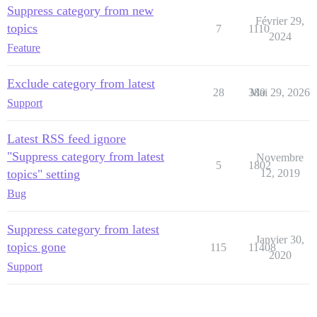
Suppress category from new
Février 29,
topics
7
1110
2024
Feature
Exclude category from latest
28
380
Mai 29, 2026
Support
Latest RSS feed ignore
"Suppress category from latest
Novembre
5
1802
topics" setting
12, 2019
Bug
Suppress category from latest
Janvier 30,
topics gone
115
11408
2020
Support