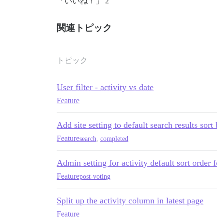
「いいね！」 2
関連トピック
トピック
User filter - activity vs date
Feature
Add site setting to default search results sort
Feature
search
,
completed
Admin setting for activity default sort order 
Feature
post-voting
Split up the activity column in latest page
Feature