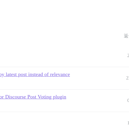
返
 by latest post instead of relevance
2
for Discourse Post Voting plugin