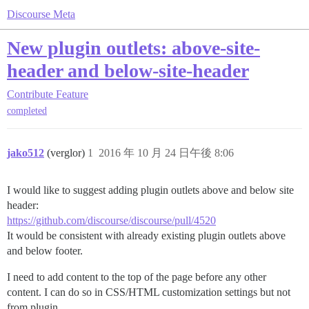
Discourse Meta
New plugin outlets: above-site-
header and below-site-header
Contribute
Feature
completed
jako512
(verglor)
1
2016 年 10 月 24 日午後 8:06
I would like to suggest adding plugin outlets above and below site
header:
https://github.com/discourse/discourse/pull/4520
It would be consistent with already existing plugin outlets above
and below footer.
I need to add content to the top of the page before any other
content. I can do so in CSS/HTML customization settings but not
from plugin.