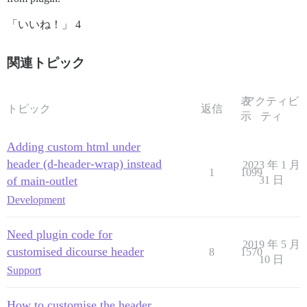
「いいね！」 4
関連トピック
表
アクティビ
トピック
返信
示
ティ
Adding custom html under
header (d-header-wrap) instead
2023 年 1 月
1
1099
of main-outlet
31 日
Development
Need plugin code for
2019 年 5 月
customised dicourse header
8
1570
10 日
Support
How to customise the header