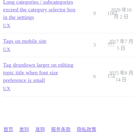
Long categories / subcategories
exceed the category selector box
2020 年10
9
1183
in the settings
月 2 日
UX
Tags on mobile site
2017 年7 月
3
777
5 日
UX
Tag dropdown larger on editing
topic title when font size
2025 年8 月
6
174
preference is small
14 日
UX
首页
类别
准则
服务条款
隐私政策