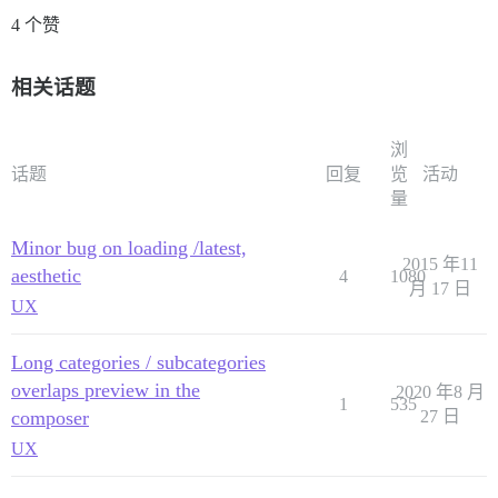
4 个赞
相关话题
浏
话题
回复
览
活动
量
Minor bug on loading /latest,
2015 年11
aesthetic
4
1080
月 17 日
UX
Long categories / subcategories
overlaps preview in the
2020 年8 月
1
535
composer
27 日
UX