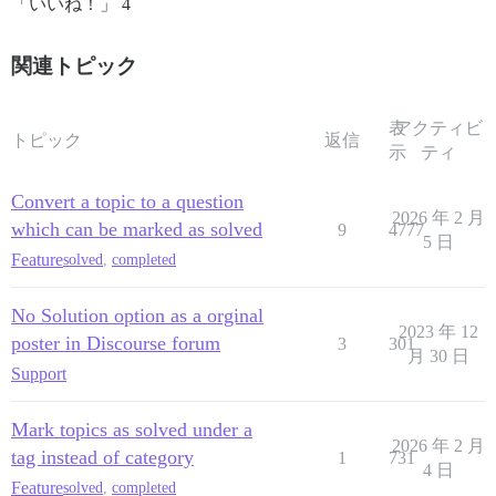
「いいね！」 4
関連トピック
表
アクティビ
トピック
返信
示
ティ
Convert a topic to a question
2026 年 2 月
which can be marked as solved
9
4777
5 日
Feature
solved
,
completed
No Solution option as a orginal
2023 年 12
poster in Discourse forum
3
301
月 30 日
Support
Mark topics as solved under a
2026 年 2 月
tag instead of category
1
731
4 日
Feature
solved
,
completed