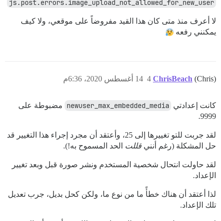
js.post.errors.image_upload_not_allowed_for_new_user
لا أعرف منذ متى كان هذا القيد مفروضاً على موقعي، ولا كيف
يمكنني رفعه
(Chris)
ChrisBeach
4
14 أغسطس 2020، 6:36م
كانت إعدادتي
newuser_max_embedded_media
مضبوطة على
9999.
لقد جربت للتو تغييرها إلى 25، وأعتقد أن مجرد إجراء هذا التغيير قد
حل المشكلة (رغم أنني
قللت
الحد المسموح به!).
لقد حاولت انتحال شخصية المستخدم ونشر صورة قبل وبعد تغيير
الإعداد.
لذا أعتقد أن هناك خطأً ما من نوع ما، ولكن كحل بديل، جرب تعديل
تلك الإعداد.