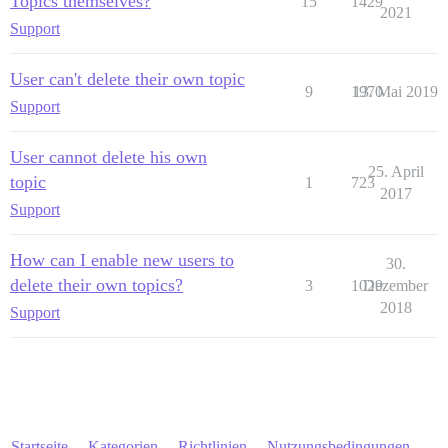
Topics themselves?
15
1429
2021
Support
User can't delete their own topic
9
1970
13. Mai 2019
Support
User cannot delete his own
25. April
topic
1
723
2017
Support
How can I enable new users to
30.
delete their own topics?
3
1029
Dezember
2018
Support
Startseite
Kategorien
Richtlinien
Nutzungsbedingungen