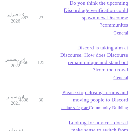
Do you think the upcoming
Discord age verification could
23 فبراير
spawn new Discourse
883
23
2026
communites?
General
Discord is taking aim at
Discourse. How does Discourse
14 ديسمبر
remain unique and stand out
14966
125
2022
from the crowd?
General
Please stop closing forums and
4 ديسمبر
moving people to Discord
4808
30
2021
Community Building
online-safety-act
Looking for advice - does it
make sense to switch from
20 يوليو