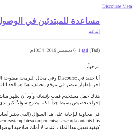
Discourse Meta
مساعدة للمبتدئين في الوصول 
الدعم
(Tad)
tad
1
6 ديسمبر 2019، 10:34م
مرحباً،
آخر لإظهار عنصر في موقع مختلف. هذا هو الحد الأ
هناك حقل مستخدم قمت بإنشائه وأود أن يظهر مباشرة
إجراء تخصيص بسيط جداً، لكنه يطرح سؤالاً أكبر لدي
في محاولة للإجابة على هذا السؤال (الذي يعتبر أساسيا
pp/assets/javascripts/discourse/templates/components/user-card-contents.hbs
كيفية تعديل هذا الملف عندما لا أملك صلاحية الوصول