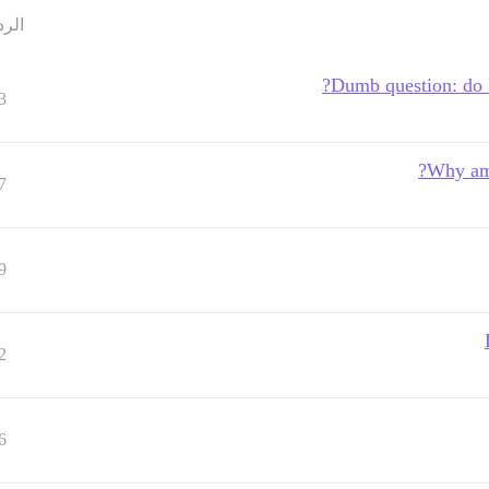
الرد
Dumb question: do 
3
Why am 
7
9
2
6