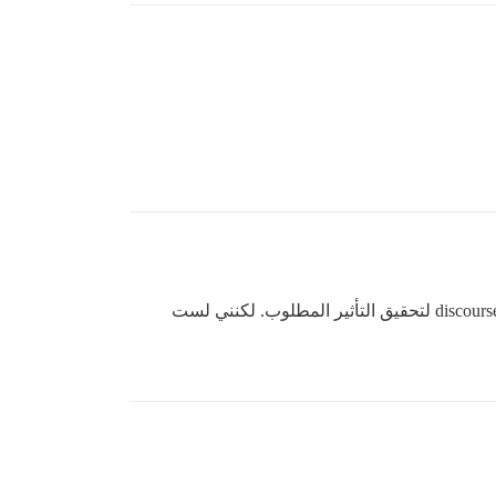
تمكنت من إجراء التعديل على الملف المحلي discourse/app/assets/javascripts/discourse/templates/components/user-card-contents.hbs لتحقيق التأثير المطلوب. لكنني لست