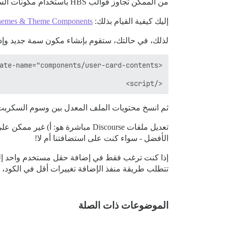
من الممكن تجاوز قوالب HBS باستخدام مكونات السمات، ويمكن القيام بذلك من واجهة الويب للإدارة.
إليك كيفية القيام بذلك:
Themes & Theme Components
لذلك، في حالتك، ستقوم بإنشاء مكون سمة جديد وإدخ
</script>

ثم انسخ محتويات الملف المعدل بين وسوم السكربت
تعديل ملفات Discourse مباشرة هو
الأفضل - سواء كنت على استضافتنا أم لا!
إذا كنت ترغب فقط في إضافة حقل مستخدم واحد إلى بطاقة المست
تتطلب طريقة منفذ الإضافة تغييرات أقل في الكود، مم
الموضوعات ذات الصلة