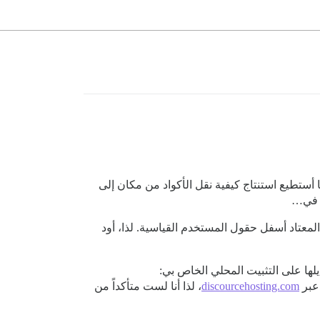
 مفتوحة المصدر بشكل عام. لست مبرمجاً (باستثناء HTML/CSS)، لكنني عادةً ما أستطيع استنتاج كيفية نقل الأكواد من مكان إلى
ل في…
عتاد أسفل حقول المستخدم القياسية. لذا، أود
ديلها على التثبيت المحلي الخاص بي:
discourcehosting.com
، لذا أنا لست متأكداً من