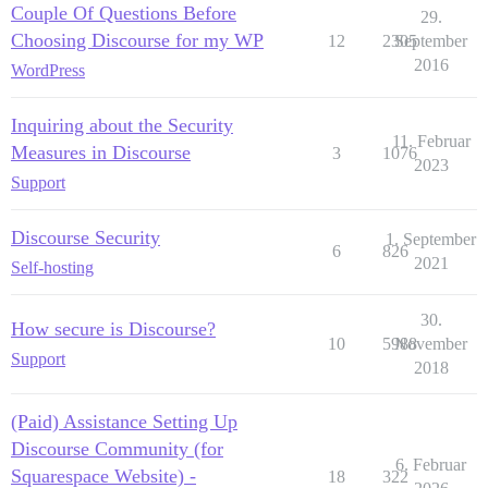
Couple Of Questions Before
29.
Choosing Discourse for my WP
12
2305
September
2016
WordPress
Inquiring about the Security
11. Februar
Measures in Discourse
3
1076
2023
Support
Discourse Security
1. September
6
826
2021
Self-hosting
30.
How secure is Discourse?
10
5988
November
Support
2018
(Paid) Assistance Setting Up
Discourse Community (for
6. Februar
Squarespace Website) -
18
322