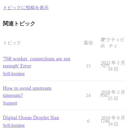
トピックに投稿を表示
関連トピック
表
アクティビ
トピック
返信
示
ティ
'768 worker_connections are not
2022 年 2 月
enough' Error
15
7475
18 日
Self-hosting
How to avoid upstream
2019 年 2 月
timeouts?
24
9507
25 日
Support
Digital Ocean Droplet Size
2019 年 8 月
6
1248
19 日
Self-hosting