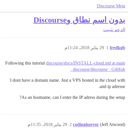
Discourse Meta
بدون اسم نطاق وDiscourse
الدعم
تثبيت
fredkgb
1
29 يناير 2018، 11:24م
Following this tutorial
discourse/docs/INSTALL-cloud.md at main
· discourse/discourse · GitHub
I dont have a domain name. Just a VPS hosted in the cloud with
and ip adresse.
As an hostname, can I enter the IP adress during the setup?
(Jeff Atwood)
codinghorror
2
29 يناير 2018، 11:35م