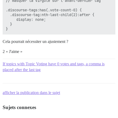
// masquer la virgule sur l'avant-dernier tag

.discourse-tags:has(.vote-count-0) {

  .discourse-tag:nth-last-child(2):after {

     display: none;

  }

Cela pourrait nécessiter un ajustement ?
2 « J'aime »
If topics with Topic Voting have 0 votes and tags, a comma is
placed after the last tag
afficher la publication dans le sujet
Sujets connexes