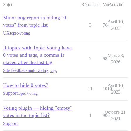
Sujet
Réponses
Vues
Activité
Minor bug report in hiding "0
Avril 10,
votes" from topic list
3
764
2023
UX
topic-voting
If topics with Topic Voting have
0 votes and tags, a comma is
Mars 23,
2
98
placed after the last tag
2026
Site feedback
topic-voting
,
tags
How to hide 0 votes?
Avril 10,
11
1010
2023
Support
topic-voting
Voting plugin — hiding "empty"
Octobre 21,
votes in the topic list?
1
906
2021
Support