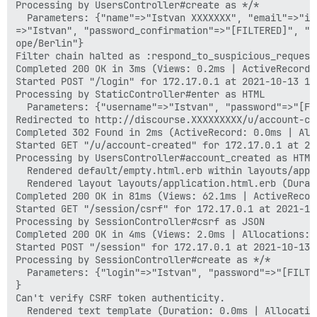
Processing by UsersController#create as */*

  Parameters: {"name"=>"Istvan XXXXXXX", "email"=>"is
=>"Istvan", "password_confirmation"=>"[FILTERED]", "c
ope/Berlin"}

Filter chain halted as :respond_to_suspicious_request
Completed 200 OK in 3ms (Views: 0.2ms | ActiveRecord:
Started POST "/login" for 172.17.0.1 at 2021-10-13 13:
Processing by StaticController#enter as HTML

  Parameters: {"username"=>"Istvan", "password"=>"[FI
Redirected to http://discourse.XXXXXXXXX/u/account-cre
Completed 302 Found in 2ms (ActiveRecord: 0.0ms | Allo
Started GET "/u/account-created" for 172.17.0.1 at 20
Processing by UsersController#account_created as HTML

  Rendered default/empty.html.erb within layouts/appl
  Rendered layout layouts/application.html.erb (Durat
Completed 200 OK in 81ms (Views: 62.1ms | ActiveRecor
Started GET "/session/csrf" for 172.17.0.1 at 2021-10-
Processing by SessionController#csrf as JSON

Completed 200 OK in 4ms (Views: 2.0ms | Allocations: 6
Started POST "/session" for 172.17.0.1 at 2021-10-13 1
Processing by SessionController#create as */*

  Parameters: {"login"=>"Istvan", "password"=>"[FILTE
}

Can't verify CSRF token authenticity.

  Rendered text template (Duration: 0.0ms | Allocation