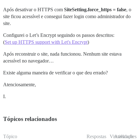
Após desativar o HTTPS com
SiteSetting.force_https = false
, o
site ficou acessível e consegui fazer login como administrador do
site.
Configurei o Let’s Encrypt seguindo os passos descritos:
(
Set up HTTPS support with Let's Encrypt
)
Após reconstruir o site, nada funcionou. Nenhum site estava
acessível no navegador…
Existe alguma maneira de verificar o que deu errado?
Atenciosamente,
I.
Tópicos relacionados
Tópico
Respostas
Visualizações
Atividade