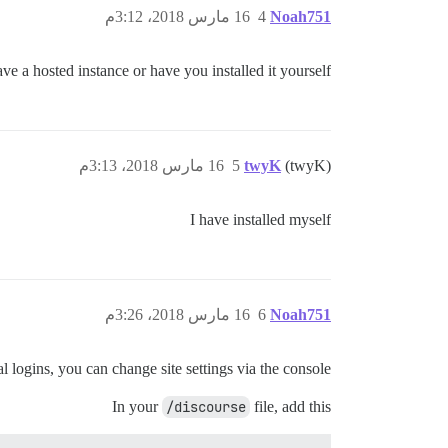
Noah751
4
16 مارس 2018، 3:12م
 a hosted instance or have you installed it yourself?
(twyK)
twyK
5
16 مارس 2018، 3:13م
I have installed myself
Noah751
6
16 مارس 2018، 3:26م
l logins, you can change site settings via the console
In your
/discourse
file, add this