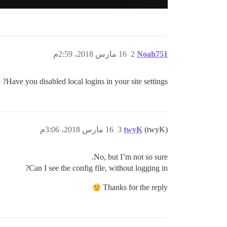
Noah751
2
16 مارس 2018، 2:59م
Have you disabled local logins in your site settings?
(twyK)
twyK
3
16 مارس 2018، 3:06م
No, but I’m not so sure.
Can I see the config file, without logging in?
Thanks for the reply