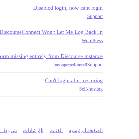
Disabled login, now cant login
Support
DiscourseConnect Won't Let Me Log Back In
WordPress
orm missing entirely from Discourse instance
Support
unsupported-install
Can't login after restoring
Self-hosting
الصفحة الرئيسية
الفئات
الإرشادات
شروط ال