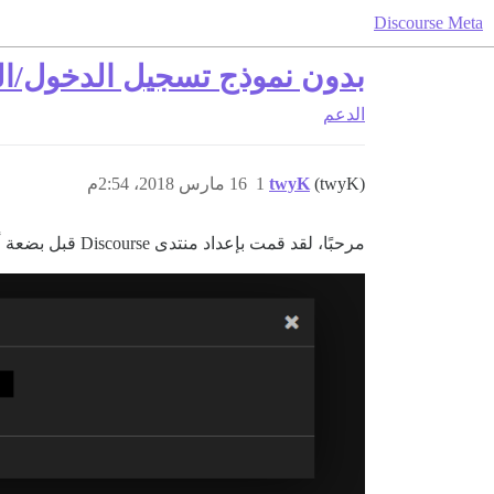
Discourse Meta
بدون نموذج تسجيل الدخول/ا
الدعم
(twyK)
twyK
1
16 مارس 2018، 2:54م
مرحبًا، لقد قمت بإعداد منتدى Discourse قبل بضعة أيام، وكنت أخطط لتسجيل الدخول اليوم، لكن عند الضغط على الزر، لا تظهر النافذة…