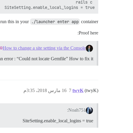
SiteSetting.enable_local_logins = true

run this in your
./launcher enter app
container
Proof here:
How to change a site setting via the Console
an error : “Could not locate Gemfile” How to fix it?
(twyK)
twyK
7
16 مارس 2018، 3:35م
Noah751:
SiteSetting.enable_local_logins = true