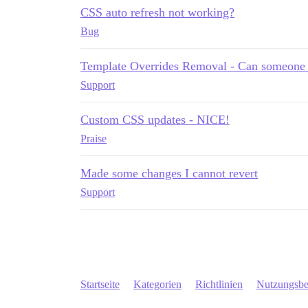
CSS auto refresh not working?
Bug
Template Overrides Removal - Can someone 
Support
Custom CSS updates - NICE!
Praise
Made some changes I cannot revert
Support
Startseite
Kategorien
Richtlinien
Nutzungsb