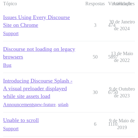
Tópico
Respostas
Visualizações
Atividade
Issues Using Every Discourse
30 de Janeiro
Site on Chrome
3
474
de 2024
Support
Discourse not loading on legacy
13 de Maio
browsers
50
5897
de 2022
Bug
Introducing Discourse Splash -
A visual preloader displayed
9 de Outubro
30
6750
while site assets load
de 2023
Announcements
new-feature
,
splash
Unable to scroll
9 de Maio de
6
1110
2019
Support