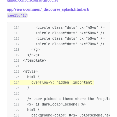
github.com/discourse/discourse
app/views/common/_discourse_splash.html.erb
cee15d417
      <circle class="dots" cx="40vw" />
      <circle class="dots" cx="50vw" />
      <circle class="dots" cx="60vw" />
      <circle class="dots" cx="70vw" />
    </g>
  </svg>
</template>
<style>
  html {
    overflow-y: hidden !important;
  }
  /* user picked a theme where the "regular" 
  <%- if dark_color_scheme? %>
  html {
    background-color: #<%= ColorScheme.hex_fo