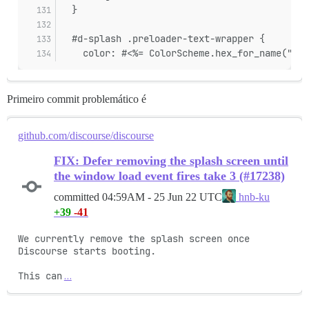
  }
  #d-splash .preloader-text-wrapper {
    color: #<%= ColorScheme.hex_for_name("pri
Primeiro commit problemático é
github.com/discourse/discourse
FIX: Defer removing the splash screen until
the window load event fires take 3 (#17238)
committed
04:59AM - 25 Jun 22 UTC
hnb-ku
+39
-41
We currently remove the splash screen once 
Discourse starts booting.

This can
…