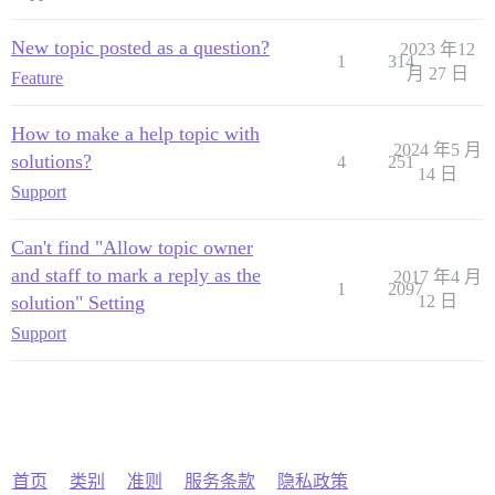
New topic posted as a question?
2023 年12
1
314
月 27 日
Feature
How to make a help topic with
2024 年5 月
solutions?
4
251
14 日
Support
Can't find "Allow topic owner
and staff to mark a reply as the
2017 年4 月
1
2097
solution" Setting
12 日
Support
首页
类别
准则
服务条款
隐私政策