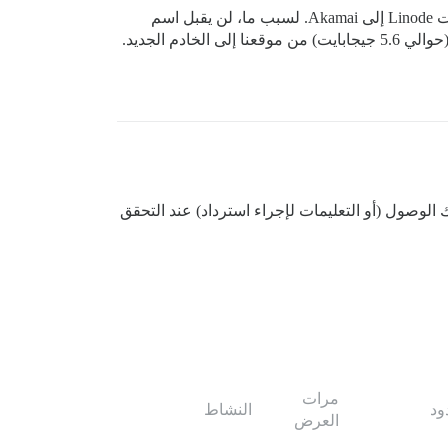
شكراً على هذه المعلومات. نعم، هذا ما كنت أحاول القيام به للتحديث. يبدو أن القيام بذلك عبر خادمي مستحيل منذ أن تغيرت Linode إلى Akamai. لسبب ما، لن يقبل اسم
المستخدم وكلمة المرور الخاصين بي. أريد تغيير الخادم إلى Digital Ocean ولكني لا أملك الخبرة الكافية لنقل جميع البيانات (حوالي 5.6 جيجابايت) من موقعنا إلى الخادم الجديد.
لديهم طريقة لمنحك الوصول (أو التعليمات لإجراء استرداد) عند التحقق
مرات
ود
النشاط
العرض