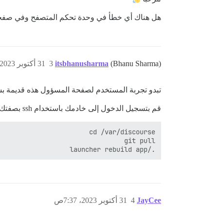
هل هناك أي خطأ في وحدة تحكم المتصفح وفي صف
(Bhanu Sharma)
itsbhanusharma
3
31 أكتوبر 2023، 6:58ص
تبدو تجربة المستخدم لصفحة المسؤول هذه قديمة بش
قم بتسجيل الدخول إلى خادمك باستخدام ssh بصفتك المستخدم الجذر وقم بتشغيل ما يلي:
./launcher rebuild app

JayCee
4
31 أكتوبر 2023، 7:37ص