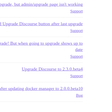
pgrade, but admin/upgrade page isn't working
Support
nd Upgrade Discourse button after last upgrade
Support
pgrade! But when going to upgrade shows up to
date
Support
Upgrade Discourse to 2.3.0.beta4
Support
fter updating docker manager to 2.0.0.beta10
Bug