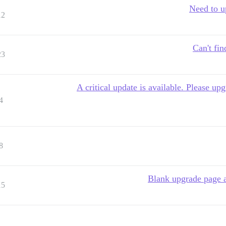
Need to u
12
Can't fi
23
A critical update is available. Please u
4
8
Blank upgrade page a
15