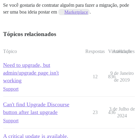
Se você gostaria de contratar alguém para fazer a migração, pode
ser uma boa ideia postar em
.
Marketplace
Tópicos relacionados
Tópico
Respostas
Visualizações
Atividade
Need to upgrade, but
admin/upgrade page isn't
9 de Janeiro
12
836
working
de 2019
Support
Can't find Upgrade Discourse
3 de Julho de
button after last upgrade
23
436
2024
Support
A critical update is available.