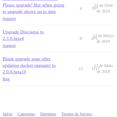
Please upgrade! But when going
12 de Abril
4
397
to upgrade shows up to date
de 2024
Support
Upgrade Discourse to
12 de Março
2.3.0.beta4
8
871
de 2019
Support
Blank upgrade page after
updating docker manager to
17 de Maio
15
1117
2.0.0.beta10
de 2018
Bug
Início
Categorias
Diretrizes
Termos de Serviço