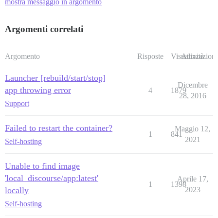
mostra messaggio in argomento
Argomenti correlati
Argomento
Risposte
Visualizzazioni
Attività
Launcher [rebuild/start/stop]
Dicembre
app throwing error
4
1879
28, 2016
Support
Failed to restart the container?
Maggio 12,
1
841
2021
Self-hosting
Unable to find image
'local_discourse/app:latest'
Aprile 17,
1
1398
locally
2023
Self-hosting