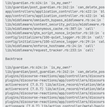
lib/guardian.rb:624:in `is_my_own?'

lib/guardian/post_guardian.rb:262:in `can_delete_post_
app/controllers/application_controller.rb:422:in `blo
app/controllers/application_controller.rb:422:in `with
lib/middleware/omniauth_bypass_middleware.rb:64:in `ca
lib/middleware/content_security_policy/middleware.rb:1
lib/middleware/anonymous_cache.rb:387:in `call'

lib/middleware/gtm_script_nonce_injector.rb:10:in `cal
config/initializers/100-quiet_logger.rb:20:in `call'

config/initializers/100-silence_logger.rb:29:in `call'
lib/middleware/enforce_hostname.rb:24:in `call'

lib/middleware/request_tracker.rb:233:in `call'

Backtrace

lib/guardian.rb:624:in `is_my_own?'

lib/guardian/post_guardian.rb:262:in `can_delete_post_
plugins/discourse-reactions/app/controllers/discourse
plugins/discourse-reactions/app/controllers/discourse
activerecord (7.0.7) lib/active_record/relation/deleg
activerecord (7.0.7) lib/active_record/relation/deleg
plugins/discourse-reactions/app/controllers/discourse
plugins/discourse-reactions/app/controllers/discourse
plugins/discourse-reactions/app/controllers/discourse
actionpack (7.0.7) lib/action_controller/metal/basic_