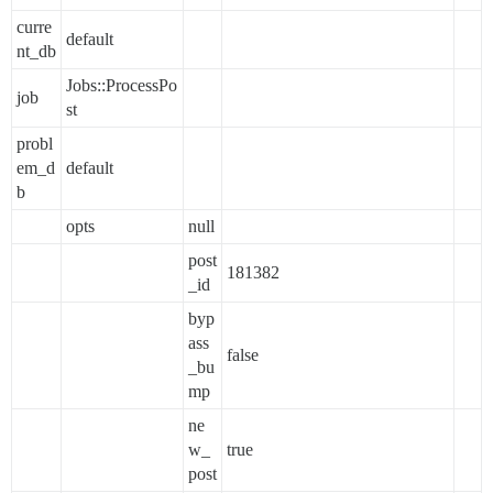
/var/www/discourse/vendor/bundle/ruby/2.6.0/gems/side
curre
/var/www/discourse/vendor/bundle/ruby/2.6.0/gems/side
default
nt_db
Jobs::ProcessPo
job
st
probl
em_d
default
b
opts
null
post
181382
_id
byp
ass
false
_bu
mp
ne
w_
true
post