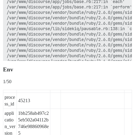
/var/www/discourse/app/jobs/base.rb:217:in `each'

/var/www/discourse/app/jobs/base.rb:217:in `perform'

/var/www/discourse/vendor/bundle/ruby/2.6.0/gems/side
/var/www/discourse/vendor/bundle/ruby/2.6.0/gems/side
/var/www/discourse/vendor/bundle/ruby/2.6.0/gems/side
/var/www/discourse/lib/sidekiq/pausable.rb:138:in `cal
/var/www/discourse/vendor/bundle/ruby/2.6.0/gems/side
/var/www/discourse/vendor/bundle/ruby/2.6.0/gems/side
/var/www/discourse/vendor/bundle/ruby/2.6.0/gems/side
/var/www/discourse/vendor/bundle/ruby/2.6.0/gems/side
/var/www/discourse/vendor/bundle/ruby/2.6.0/gems/side
/var/www/discourse/vendor/bundle/ruby/2.6.0/gems/side
/var/www/discourse/vendor/bundle/ruby/2.6.0/gems/side
Env
/var/www/discourse/vendor/bundle/ruby/2.6.0/gems/side
/var/www/discourse/vendor/bundle/ruby/2.6.0/gems/side
1/50
/var/www/discourse/vendor/bundle/ruby/2.6.0/gems/side
/var/www/discourse/vendor/bundle/ruby/2.6.0/gems/side
/var/www/discourse/vendor/bundle/ruby/2.6.0/gems/side
proce
/var/www/discourse/vendor/bundle/ruby/2.6.0/gems/side
45213
ss_id
/var/www/discourse/vendor/bundle/ruby/2.6.0/gems/side
/var/www/discourse/vendor/bundle/ruby/2.6.0/gems/side
appli
1bb258ab497c2
/var/www/discourse/vendor/bundle/ruby/2.6.0/gems/side
catio
5eb502a04112b
/var/www/discourse/vendor/bundle/ruby/2.6.0/gems/side
/var/www/discourse/vendor/bundle/ruby/2.6.0/gems/side
n_ver
746e98860968e
/var/www/discourse/vendor/bundle/ruby/2.6.0/gems/side
sion
5