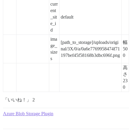
curr
ent
_sit
default
e_i
d
ima
[path_to_storage]/uploads/origi
幅
ge_
nal/3X/0/a/0a6e7769958474f71
50
size
197bef45f58168b3dbc696f.png
0
s
高
さ
23
0
「いいね！」 2
Azure Blob Storage Plugin