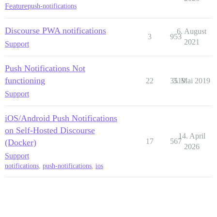
Feature
push-notifications
Discourse PWA notifications
6. August
3
953
2021
Support
Push Notifications Not
functioning
22
3519
3. Mai 2019
Support
iOS/Android Push Notifications
on Self-Hosted Discourse
14. April
17
567
(Docker)
2026
Support
notifications
,
push-notifications
,
ios