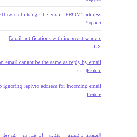
How do I change the email "FROM" address?
Support
Email notifications with incorrect senders
UX
on email cannot be the same as reply by email
Feature
email
p ignoring replyto address for incoming email
Feature
الصفحة الرئيسية
الفئات
الإرشادات
شروط ال