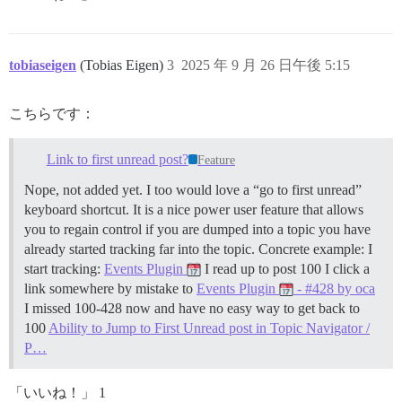
tobiaseigen
(Tobias Eigen)
3
2025 年 9 月 26 日午後 5:15
こちらです：
Link to first unread post?
Feature
Nope, not added yet. I too would love a “go to first unread”
keyboard shortcut. It is a nice power user feature that allows
you to regain control if you are dumped into a topic you have
already started tracking far into the topic. Concrete example: I
start tracking:
Events Plugin
I read up to post 100 I click a
link somewhere by mistake to
Events Plugin
- #428 by oca
I missed 100-428 now and have no easy way to get back to
100
Ability to Jump to First Unread post in Topic Navigator /
P…
「いいね！」 1