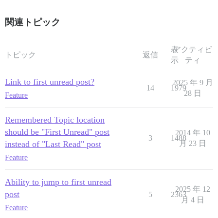
関連トピック
表
アクティビ
トピック
返信
示
ティ
Link to first unread post?
2025 年 9 月
14
1979
28 日
Feature
Remembered Topic location
should be "First Unread" post
2014 年 10
3
1488
instead of "Last Read" post
月 23 日
Feature
Ability to jump to first unread
2025 年 12
post
5
2363
月 4 日
Feature