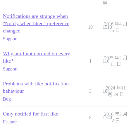
量
Notifications are strange when
"Notify when liked" preference
2016 年4 月
10
1513
changed
5 日
Support
Why am I not notified on every
2025 年2 月
like?
1
110
11 日
Support
Problems with like notification
2024 年11
behaviour
3
184
月 29 日
Bug
Only notified for first like
2016 年3 月
8
1740
2 日
Feature