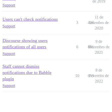
de 2019
Support
11 de
Users can't check notifications
3
426
Setembro de
Support
2020
Discourse showing users
9 de
notifications of all users
6
801
Dezembro de
2021
Support
Staff cannot dismiss
8 de
notifications due to Babble
10
653
Fevereiro de
plugin
2022
Support