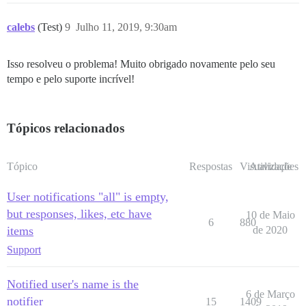
calebs
(Test)
9
Julho 11, 2019, 9:30am
Isso resolveu o problema! Muito obrigado novamente pelo seu
tempo e pelo suporte incrível!
Tópicos relacionados
Tópico
Respostas
Visualizações
Atividade
User notifications "all" is empty,
but responses, likes, etc have
10 de Maio
6
880
items
de 2020
Support
Notified user's name is the
6 de Março
notifier
15
1409