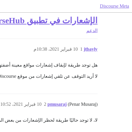
Discourse Meta
الإشعارات في تطبيق DiscourseHub
الدعم
jtbayly
1
10 فبراير 2021، 10:38م
هل توجد طريقة لإيقاف إشعارات مواقع معينة أضفتها إلى تطبيق DiscourseHub 
لا أريد التوقف عن تلقي إشعارات من موقع Discourse. أنا فقط لا أريد إشعارات iOS منه.
(Penar Musaraj)
pmusaraj
2
10 فبراير 2021، 10:52م
لا، لا توجد حاليًا طريقة لحظر الإشعارات من بعض ال