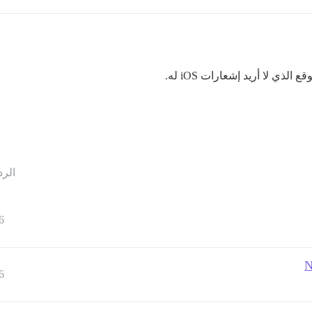
ذي لا أريد إشعارات iOS له.
الرد
6
N
6