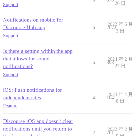
26 日
Support
Notifications on mobile for
2022 年 6 月
Discourse Hub app
6
2672
2 日
Support
Is there a setting within the app
that allows for sound
2024 年 2 月
6
398
notifications?
27 日
Support
iOS: Push notifications for
2023 年 4 月
independent sites
4
1041
8 日
Feature
Discourse iOS app doesn't clear
notifications until you return to
2022 年 2 月
2
761
9 日