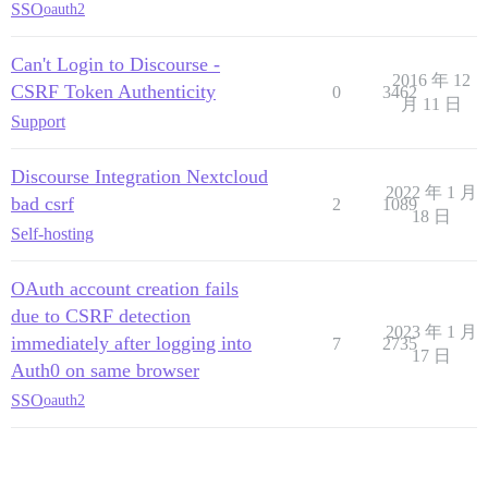
SSO
oauth2
Can't Login to Discourse -
2016 年 12
CSRF Token Authenticity
0
3462
月 11 日
Support
Discourse Integration Nextcloud
2022 年 1 月
bad csrf
2
1089
18 日
Self-hosting
OAuth account creation fails
due to CSRF detection
2023 年 1 月
immediately after logging into
7
2735
17 日
Auth0 on same browser
SSO
oauth2