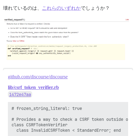
壊れているのは、
これらのいずれか
でしょうか？
github.com/discourse/discourse
lib/csrf_token_verifier.rb
1472e47aa
# frozen_string_literal: true

# Provides a way to check a CSRF token outside of a 
class CSRFTokenVerifier

  class InvalidCSRFToken < StandardError; end
