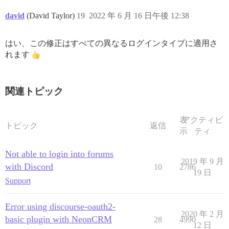
david
(David Taylor)
19
2022 年 6 月 16 日午後 12:38
はい、この修正はすべての異なるログインタイプに適用さ
れます
関連トピック
表
アクティビ
トピック
返信
示
ティ
Not able to login into forums
2019 年 9 月
with Discord
10
2786
19 日
Support
Error using discourse-oauth2-
2020 年 2 月
basic plugin with NeonCRM
28
4990
12 日