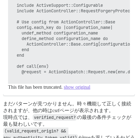
  include ActiveSupport::Configurable

  include ActionController::RequestForgeryProtection
  # Use config from ActionController::Base

  config.each_key do |configuration_name|

    undef_method configuration_name

    define_method configuration_name do

      ActionController::Base.config[configuration_na
    end

  end

  def call(env)

    @request = ActionDispatch::Request.new(env.dup)

This file has been truncated.
show original
まだパターンが見つかりません。時々機能して正しく接続
されますが、他の時はcsrfページが表示されます。
現時点では、
verified_request?
の最後の条件チェックが
最も疑わしいです。
(valid_request_origin? && 
any_authenticity_token_valid?)
がtrueを返しているかどう