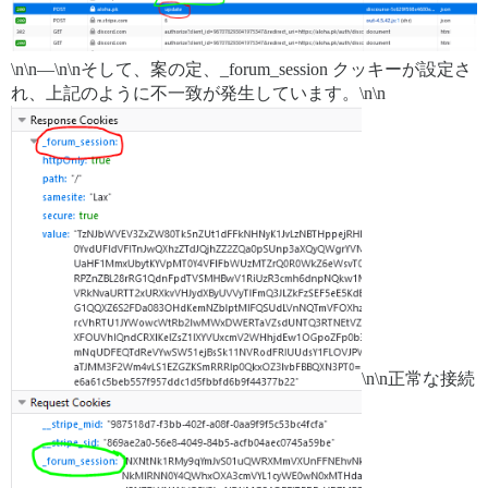
\n\n—\n\nそして、案の定、_forum_session クッキーが設定さ
れ、上記のように不一致が発生しています。\n\n
\n\n正常な接続