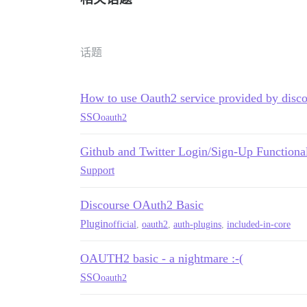
话题
How to use Oauth2 service provided by disc
SSO
oauth2
Github and Twitter Login/Sign-Up Functional
Support
Discourse OAuth2 Basic
Plugin
official
,
oauth2
,
auth-plugins
,
included-in-core
OAUTH2 basic - a nightmare :-(
SSO
oauth2