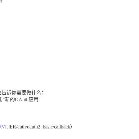
er
里也告诉你需要做什么：
ers，点击"新的OAuth应用"
RV
[.]ER/auth/oauth2_basic/callback）