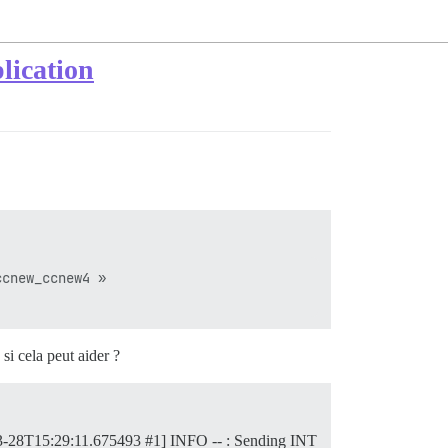
lication
cnew_ccnew4 »

si cela peut aider ?
-03-28T15:29:11.675493 #1] INFO -- : Sending INT