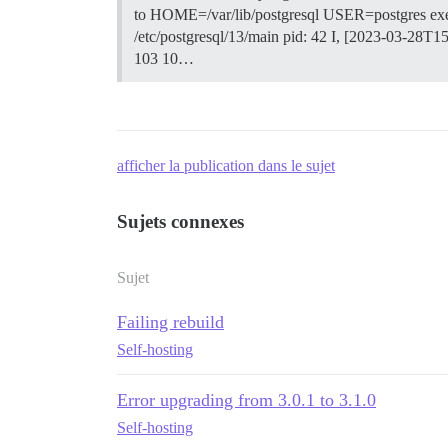
to HOME=/var/lib/postgresql USER=postgres exec ch
/etc/postgresql/13/main pid: 42 I, [2023-03-28T15
103 10…
afficher la publication dans le sujet
Sujets connexes
Sujet
Failing rebuild
Self-hosting
Error upgrading from 3.0.1 to 3.1.0
Self-hosting