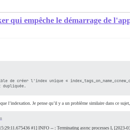
er qui empêche le démarrage de l'app
ble de créer l'index unique « index_tags_on_name_ccnew_c
ue l’indexation. Je pense qu’il y a un problème similaire dans ce sujet, 
on
8T15:29:11.675436 #1] INFO -- : Terminating async processes I, [2023