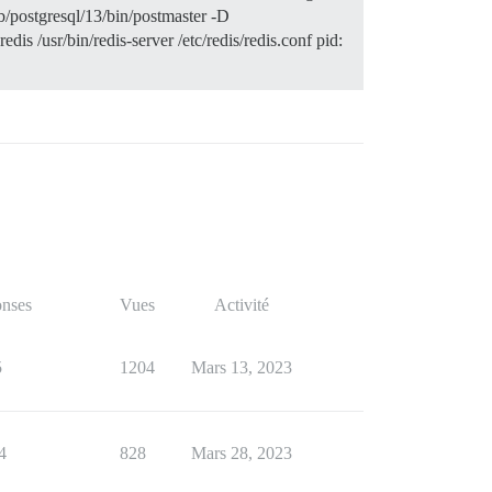
b/postgresql/13/bin/postmaster -D
s /usr/bin/redis-server /etc/redis/redis.conf pid:
nses
Vues
Activité
5
1204
Mars 13, 2023
4
828
Mars 28, 2023