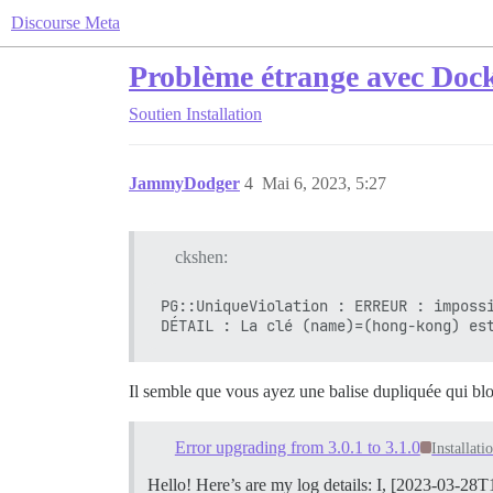
Discourse Meta
Problème étrange avec Dock
Soutien
Installation
JammyDodger
4
Mai 6, 2023, 5:27
ckshen:
PG::UniqueViolation : ERREUR : impossi
Il semble que vous ayez une balise dupliquée qui bloq
Error upgrading from 3.0.1 to 3.1.0
Installati
Hello! Here’s are my log details: I, [2023-03-2