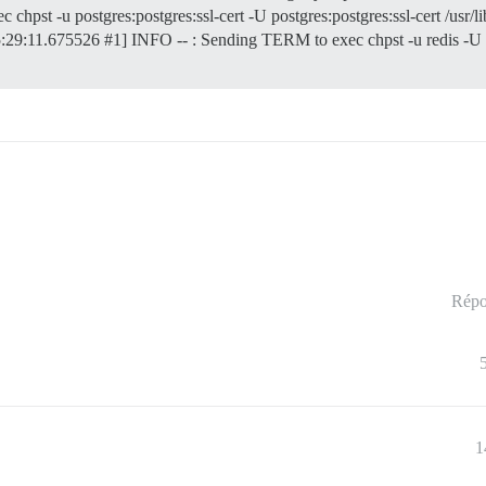
pst -u postgres:postgres:ssl-cert -U postgres:postgres:ssl-cert /usr/li
:29:11.675526 #1] INFO -- : Sending TERM to exec chpst -u redis -U redi
Répo
1