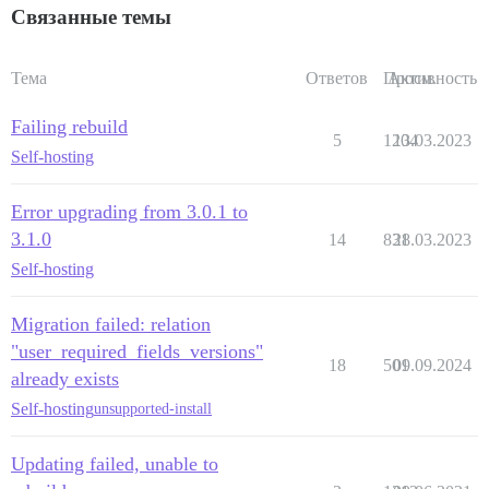
Связанные темы
Тема
Ответов
Просм.
Активность
Failing rebuild
5
1204
13.03.2023
Self-hosting
Error upgrading from 3.0.1 to
3.1.0
14
831
28.03.2023
Self-hosting
Migration failed: relation
"user_required_fields_versions"
18
501
09.09.2024
already exists
Self-hosting
unsupported-install
Updating failed, unable to