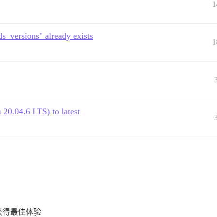
1
ds_versions" already exists
1
20.04.6 LTS) to latest
 以获得最佳体验