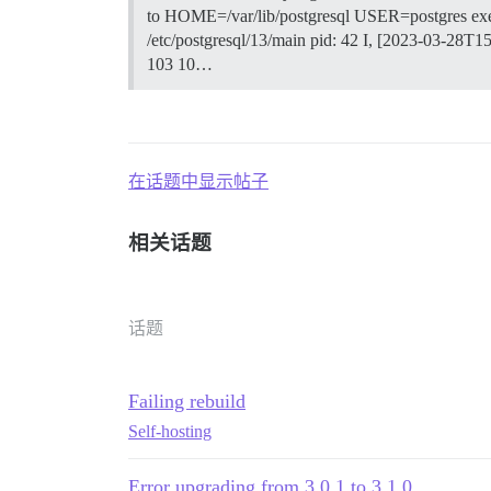
to HOME=/var/lib/postgresql USER=postgres exec ch
/etc/postgresql/13/main pid: 42 I, [2023-03-28T15
103 10…
在话题中显示帖子
相关话题
话题
Failing rebuild
Self-hosting
Error upgrading from 3.0.1 to 3.1.0