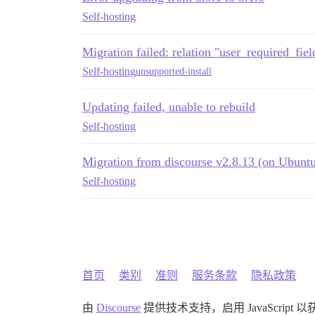
Self-hosting
Migration failed: relation "user_required_fiel
Self-hosting
unsupported-install
Updating failed, unable to rebuild
Self-hosting
Migration from discourse v2.8.13 (on Ubuntu 
Self-hosting
首页
类别
准则
服务条款
隐私政策
由
Discourse
提供技术支持，启用 JavaScript