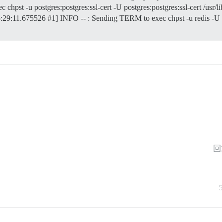
pst -u postgres:postgres:ssl-cert -U postgres:postgres:ssl-cert /usr/li
:29:11.675526 #1] INFO -- : Sending TERM to exec chpst -u redis -U redi
回