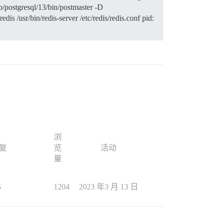
b/postgresql/13/bin/postmaster -D
s /usr/bin/redis-server /etc/redis/redis.conf pid:
浏
复
览
活动
量
5
1204
2023 年3 月 13 日