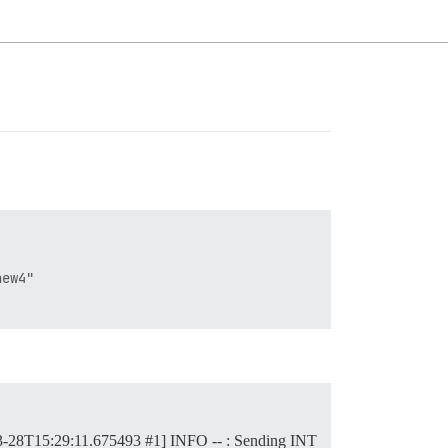
ew4"

-03-28T15:29:11.675493 #1] INFO -- : Sending INT