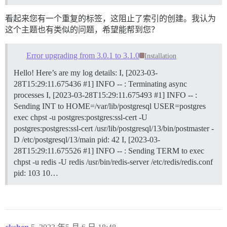
看起来您有一个重复的标签，这阻止了索引的创建。我认为
这个主题也有类似的问题，希望能帮到您？
Error upgrading from 3.0.1 to 3.1.0
Installation
Hello! Here’s are my log details: I, [2023-03-
28T15:29:11.675436 #1] INFO -- : Terminating async
processes I, [2023-03-28T15:29:11.675493 #1] INFO -- :
Sending INT to HOME=/var/lib/postgresql USER=postgres
exec chpst -u postgres:postgres:ssl-cert -U
postgres:postgres:ssl-cert /usr/lib/postgresql/13/bin/postmaster -
D /etc/postgresql/13/main pid: 42 I, [2023-03-
28T15:29:11.675526 #1] INFO -- : Sending TERM to exec
chpst -u redis -U redis /usr/bin/redis-server /etc/redis/redis.conf
pid: 103 10…