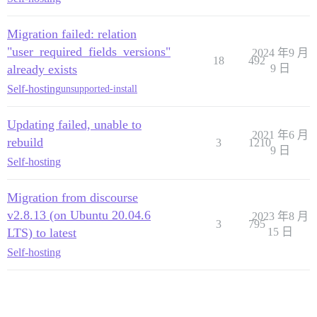
Migration failed: relation
"user_required_fields_versions"
2024 年9 月
18
492
already exists
9 日
Self-hosting
unsupported-install
Updating failed, unable to
2021 年6 月
rebuild
3
1210
9 日
Self-hosting
Migration from discourse
v2.8.13 (on Ubuntu 20.04.6
2023 年8 月
3
795
LTS) to latest
15 日
Self-hosting