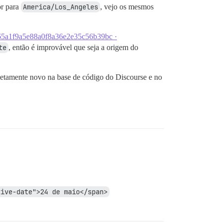
or para
America/Los_Angeles
, vejo os mesmos
196365a1f9a5e88a0f8a36e2e35c56b39bc ·
te
, então é improvável que seja a origem do
letamente novo na base de código do Discourse e no
tive-date">24 de maio</span>