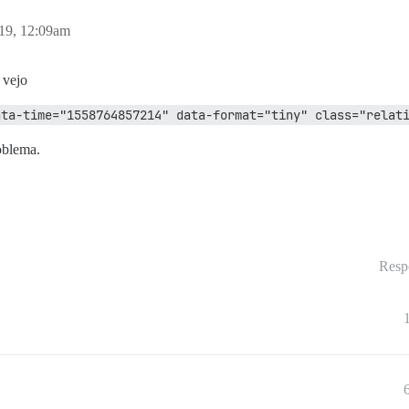
19, 12:09am
 vejo
ata-time="1558764857214" data-format="tiny" class="relat
oblema.
Resp