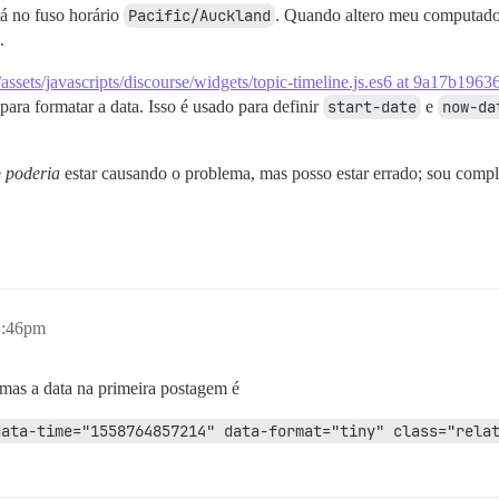
á no fuso horário
Pacific/Auckland
. Quando altero meu computad
.
/assets/javascripts/discourse/widgets/topic-timeline.js.es6 at 9a17b
para formatar a data. Isso é usado para definir
start-date
e
now-da
e
poderia
estar causando o problema, mas posso estar errado; sou comp
1:46pm
 mas a data na primeira postagem é
data-time="1558764857214" data-format="tiny" class="rela