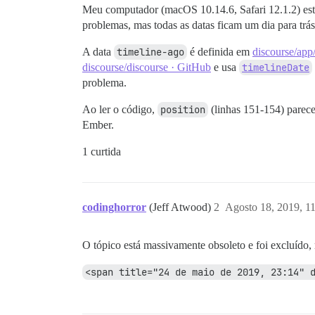
Meu computador (macOS 10.14.6, Safari 12.1.2) est
problemas, mas todas as datas ficam um dia para trás
A data
timeline-ago
é definida em
discourse/app
discourse/discourse · GitHub
e usa
timelineDate
problema.
Ao ler o código,
position
(linhas 151-154) parec
Ember.
1 curtida
codinghorror
(Jeff Atwood)
2
Agosto 18, 2019, 1
O tópico está massivamente obsoleto e foi excluído,
<span title="24 de maio de 2019, 23:14" 