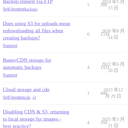
Backup request via FTP
2024 年5 月
5
388
15 日
Self-hosting
backups
Does using S3 for uploads mean
redownloading all files when
2020 年8 月
6
1334
creating backups?
14 日
Support
BunnyCDN storage for
2022 年6 月
automatic backups
4
1431
20 日
Support
Cloud storage and cdn
2023 年12
1
444
月 29 日
Self-hosting
cdn
,
s3
Disabling CDN & S3, returning
to local storage for images -
2025 年3 月
4
160
best practice?
31 日