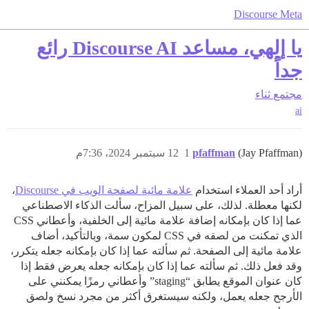
Discourse Meta
يا إلهي، مساعد Discourse AI رائع
جداً
مجتمع
ثناء
ai
(Jay Pfaffman)
pfaffman
1
12 سبتمبر 2024، 7:36م
أراد أحد العملاء استخدام
علامة مائية لصفحة الويب في Discourse
،
لكنها معطلة. لذلك، على سبيل المزاح، سألت الذكاء الاصطناعي
عما إذا كان بإمكانه إضافة علامة مائية إلى الخلفية، وأعطاني CSS
الذي تمكنت من لصقه في CSS لمكون سمة، وبالتأكيد، أضاف
علامة مائية إلى الصفحة. ثم سألته عما إذا كان بإمكانه جعله يتكرر،
وقد فعل ذلك. ثم سألته عما إذا كان بإمكانه جعله يعرض فقط إذا
كان عنوان الموقع يطابق “staging” وأعطاني رمزًا يمكنني على
الأرجح جعله يعمل، ولكنه سيستغرق أكثر من مجرد نسخ ولصق