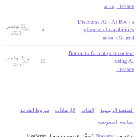
Feature
ai-bot
,
ai
Discourse AI - AI Bot - a
22 نوفمبر
glimpse of capabilities
1397
4
2023
General
ai-bot
,
ai
Button to format post content
22 نوفمبر
using AI
317
10
2025
Feature
ai
الصفحة الرئيسية
الفئات
الإرشادات
شروط الخدمة
سياسة الخصوصية
بدعم من
Discourse
، يُفضَّل عرضه مع تفعيل JavaScript