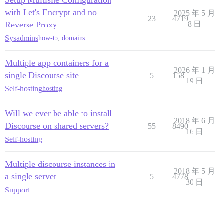
with Let's Encrypt and no
2025 年 5 月
23
4719
Reverse Proxy
8 日
Sysadmins
how-to
,
domains
Multiple app containers for a
2026 年 1 月
single Discourse site
5
158
19 日
Self-hosting
hosting
Will we ever be able to install
2018 年 6 月
Discourse on shared servers?
55
8490
16 日
Self-hosting
Multiple discourse instances in
2018 年 5 月
a single server
5
4778
30 日
Support