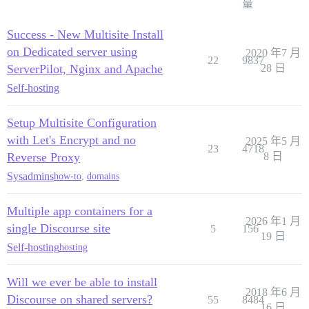
量
Success - New Multisite Install
on Dedicated server using
2020 年7 月
22
9837
ServerPilot, Nginx and Apache
28 日
Self-hosting
Setup Multisite Configuration
with Let's Encrypt and no
2025 年5 月
23
4718
Reverse Proxy
8 日
Sysadmins
how-to
,
domains
Multiple app containers for a
2026 年1 月
single Discourse site
5
156
19 日
Self-hosting
hosting
Will we ever be able to install
2018 年6 月
Discourse on shared servers?
55
8484
16 日