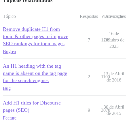
Tópicos relacionados
Tópico
Respostas
Visualizações
Atividade
Remove duplicate H1 from
16 de
topic & other pages to improve
7
1269
Outubro de
SEO rankings for topic pages
2023
Bug
seo
An H1 heading with the tag
name is absent on the tag page
13 de Abril
2
1100
for the search engines
de 2016
Bug
Add H1 titles for Discourse
30 de Abril
pages (SEO)
9
3078
de 2015
Feature