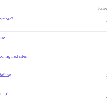
Respu
nymore?
cue
4
onfigured sites
failing
ling?