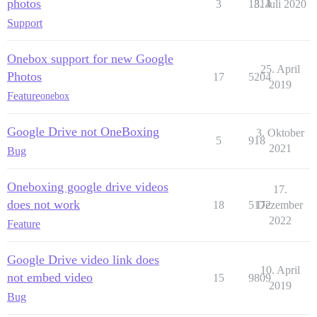
photos
3
1314
8. Juli 2020
Support
Onebox support for new Google
25. April
Photos
17
5204
2019
Feature
onebox
Google Drive not OneBoxing
3. Oktober
5
918
2021
Bug
Oneboxing google drive videos
17.
does not work
18
5172
Dezember
2022
Feature
Google Drive video link does
10. April
not embed video
15
9809
2019
Bug