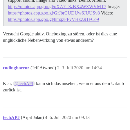
support album, image and video links. Demo: Album:
https://photos.app.goo.gl/pXA7T8zBX4WZWVMT7
Image:
https://photos.app.goo.gl/GrJbrCUDUw6JUUSv8
Video:
https://photos.app.goo.gl/hmqzFFyVHxZ91FCo9
Versucht Google aktiv, Oneboxing zu stören, oder ist dies eine
unglückliche Nebenwirkung von etwas anderem?
codinghorror
(Jeff Atwood)
2
3. Juli 2020 um 14:34
Klar,
kann sich das ansehen, wenn er aus dem Urlaub
@techAPJ
zurück ist.
techAPJ
(Arpit Jalan)
4
6. Juli 2020 um 09:13