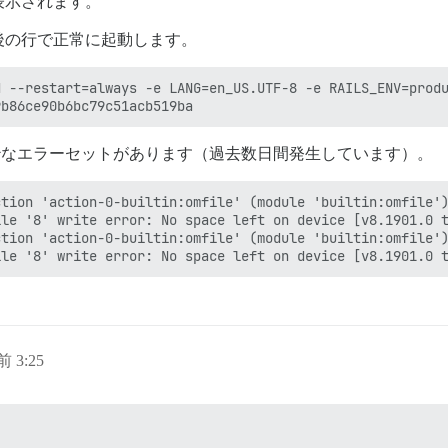
表示されます。
後の行で正常に起動します。
d --restart=always -e LANG=en_US.UTF-8 -e RAILS_ENV=prod
なエラーセットがあります（過去数日間発生しています）。
tion 'action-0-builtin:omfile' (module 'builtin:omfile')
le '8' write error: No space left on device [v8.1901.0 t
tion 'action-0-builtin:omfile' (module 'builtin:omfile')
前 3:25