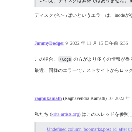
いいえ、ディスクは満杯ではありません。す
ディスクがいっぱいというエラーは、inode
JammyDodger
9
2022 年 11 月 15 日午前 6:36
この場合、
/logs
の方がより多くの情報が得
最近、同様のエラーでテストサイトからロッ
raghukamath
(Raghavendra Kamath)
10
2022 年
私たち (
krita-artists.org
) はこのスレッドを参照
Undefined column 'boomarks.post_id' after u