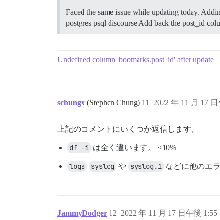
Faced the same issue while updating today. Adding 
postgres psql discourse Add back the post_id
Undefined column 'boomarks.post_id' after update
schungx
(Stephen Chung)
11
2022 年 11 月 17 
上記のコメントにいくつか返信します。
df -i
は全く違います。 <10%
logs
syslog
や
syslog.1
などに他のエラ
JammyDodger
12
2022 年 11 月 17 日午後 1:55