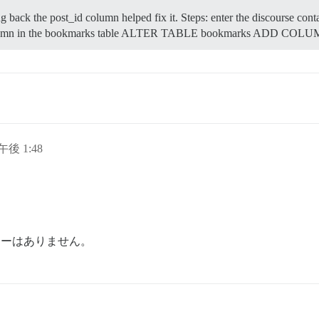
back the post_id column helped fix it. Steps: enter the discourse conta
 column in the bookmarks table ALTER TABLE bookmarks ADD COLUMN
日午後 1:48
ーはありません。