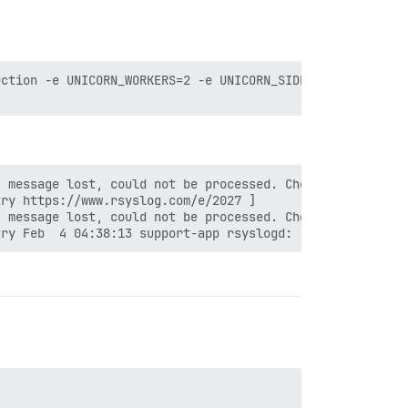
uction -e UNICORN_WORKERS=2 -e UNICORN_SIDEKIQS=1 -e RUBY
 message lost, could not be processed. Check for additio
ry https://www.rsyslog.com/e/2027 ]

 message lost, could not be processed. Check for additio