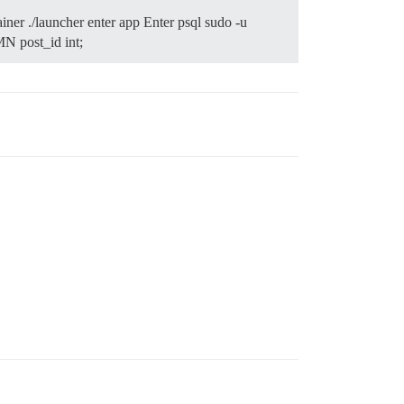
iner ./launcher enter app Enter psql sudo -u
 post_id int;