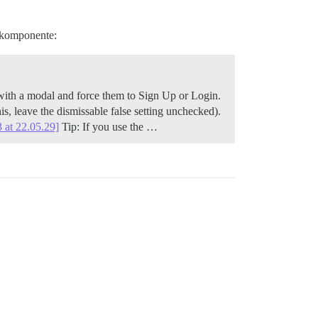
nkomponente:
rs with a modal and force them to Sign Up or Login.
s, leave the dismissable false setting unchecked).
 at 22.05.29]
Tip: If you use the …