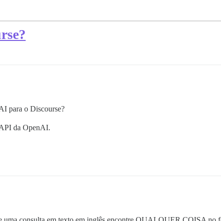
rse?
AI para o Discourse?
e API da OpenAI.
que uma consulta em texto em inglês encontre QUALQUER COISA no f