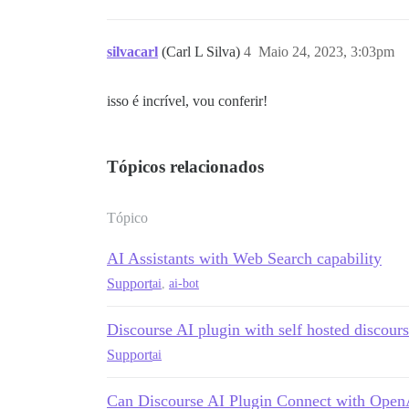
silvacarl
(Carl L Silva)
4
Maio 24, 2023, 3:03pm
isso é incrível, vou conferir!
Tópicos relacionados
Tópico
AI Assistants with Web Search capability
Support
ai
,
ai-bot
Discourse AI plugin with self hosted discours
Support
ai
Can Discourse AI Plugin Connect with OpenA