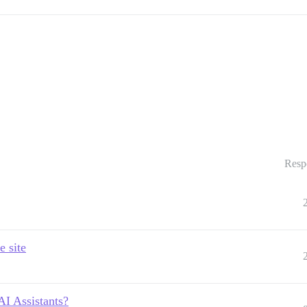
Resp
e site
I Assistants?