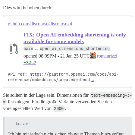
Dies wird behoben durch:
github.com/discourse/discourse-ai
FIX: Open AI embedding shortening is only
available for some models
main
open_ai_dimensions_shortening
←
opened
08:09PM - 21 Jan 25 UTC
romanrizzi
+32
-7
API ref: https://platform.openai.com/docs/api-
reference/embeddings/create#embedd
…
Sie sollten in der Lage sein, Dimensionen für
text-embedding-3-
*
festzulegen. Für die große Variante verwenden Sie den
voreingestellten Wert von
2000
.
kuaza:
Ich bin mir jedoch nicht sicher, ob neue Themen hinzugefügt