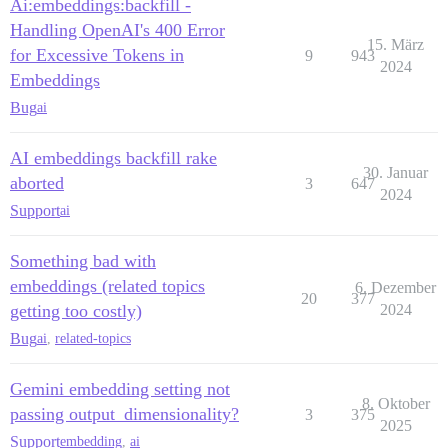
Ai:embeddings:backfill -
Handling OpenAI's 400 Error
15. März
for Excessive Tokens in
9
943
2024
Embeddings
Bug
ai
AI embeddings backfill rake
30. Januar
aborted
3
647
2024
Support
ai
Something bad with
embeddings (related topics
6. Dezember
20
377
getting too costly)
2024
Bug
ai
,
related-topics
Gemini embedding setting not
8. Oktober
passing output_dimensionality?
3
375
2025
Support
embedding
,
ai