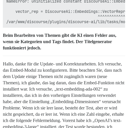
NameError: uninitialized constant DiscourseAi::Embedd
    vector_rep = DiscourseAi::Embeddings::VectorRepre
                                        ^^^^^^^^^^^^^^
Beim Bearbeiten von Themen gibt die KI einen Fehler aus,
wenn sie Kategorien und Tags findet. Der Titelgenerator
funktioniert jedoch.
Hallo, danke für die Update- und Korrekturarbeiten. Ich versuche,
das Embed-Modul zu konfigurieren. Bitte beachten Sie, dass nach
dem Update einige Themen nicht zugänglich waren (neue
Themen), ich glaube, das lag daran, dass die Embed-Funktion nicht
installiert war. Ich versuche, „text-embedding-ada-002“ zu
installieren, das ich in den vorherigen Einstellungen verwendet
habe, aber die Einstellung „Embedding-Dimensionen“ verursacht
Probleme. Wenn ich sie leer lasse, besteht der Test, aber er wird
nicht gespeichert, da er leer ist. Wenn ich eine Zahl eingebe, erhalte
ich die folgende Fehlermeldung. Vorerst habe ich „OpenAI’s text-
embedding-3-large“ installiert, der Test wurde bestanden, ich