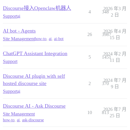
Discourse接入Openclaw机器人
2026 年3 月
4
348
2 日
Support
ai
AI bot - Agents
2026 年4 月
26
3987
15 日
Site Management
how-to
,
ai
,
ai-bot
ChatGPT Assistant Integration
2024 年2 月
5
1451
11 日
Support
Discourse AI plugin with self
2024 年7 月
hosted discourse site
2
370
9 日
Support
ai
Discourse AI - Ask Discourse
2026 年7 月
10
813
Site Management
25 日
how-to
,
ai
,
ask-discourse