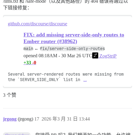
/llms.txt 和 /safe-mode（以及其他路径）的 404 错误将通过以
下链接修复：
github.com/discourse/discourse
FIX: add missing server-side-only routes to
Ember router (#38962)
main
fix/server-side-only-routes
←
opened
08:18AM - 30 Mar 26 UTC
ZogStriP
+33
-0
Several server-rendered routes were missing from 
the `SERVER_SIDE_ONLY` list in 
…
3 个赞
jrgong
(jrgong)
17
2026 年3 月 31 日 13:44