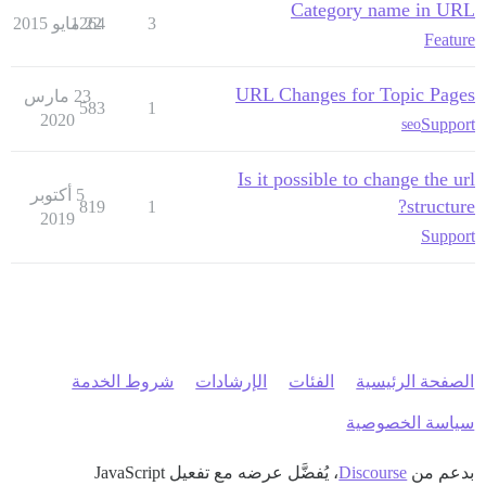
Category name in URL
3
22 مايو 2015
1264
Feature
URL Changes for Topic Pages
23 مارس
583
1
2020
Support
seo
Is it possible to change the url
5 أكتوبر
structure?
819
1
2019
Support
الصفحة الرئيسية
الفئات
الإرشادات
شروط الخدمة
سياسة الخصوصية
بدعم من
Discourse
، يُفضَّل عرضه مع تفعيل JavaScript