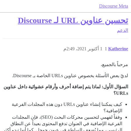
Discourse Meta
تحسين عناوين URL لـ Discourse
الدعم
Katherine
1
1 أكتوبر 2021، 2:49م
مرحباً بالجميع،
لديّ بعض الأسئلة بخصوص عناوين URLs الخاصة بـ Discourse.
السؤال الأول: لماذا يتم إضافة أحرف وأرقام عشوائية داخل عناوين
URLs؟
كيف يمكننا إنشاء عناوين URLs دون هذه المجلدات الفرعية
الإضافية؟
وفقاً لفهمي لتحسين محركات البحث (SEO)، فإن المجلدات
الفرعية الإضافية في العنوان تدفع المحتوى بعيداً عن النطاق
الرئيسي، مما يُضعف السلطة في عيون جوجل. كما أنها تبدو أكثر