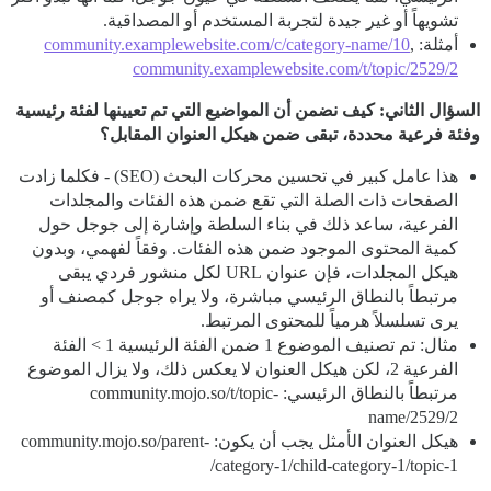
تشويهاً أو غير جيدة لتجربة المستخدم أو المصداقية.
أمثلة:
,
community.examplewebsite.com/c/category-name/10
community.examplewebsite.com/t/topic/2529/2
السؤال الثاني: كيف نضمن أن المواضيع التي تم تعيينها لفئة رئيسية
وفئة فرعية محددة، تبقى ضمن هيكل العنوان المقابل؟
هذا عامل كبير في تحسين محركات البحث (SEO) - فكلما زادت
الصفحات ذات الصلة التي تقع ضمن هذه الفئات والمجلدات
الفرعية، ساعد ذلك في بناء السلطة وإشارة إلى جوجل حول
كمية المحتوى الموجود ضمن هذه الفئات. وفقاً لفهمي، وبدون
هيكل المجلدات، فإن عنوان URL لكل منشور فردي يبقى
مرتبطاً بالنطاق الرئيسي مباشرة، ولا يراه جوجل كمصنف أو
يرى تسلسلاً هرمياً للمحتوى المرتبط.
مثال: تم تصنيف الموضوع 1 ضمن الفئة الرئيسية 1 > الفئة
الفرعية 2، لكن هيكل العنوان لا يعكس ذلك، ولا يزال الموضوع
مرتبطاً بالنطاق الرئيسي: community.mojo.so/t/topic-
name/2529/2
هيكل العنوان الأمثل يجب أن يكون: community.mojo.so/parent-
category-1/child-category-1/topic-1/